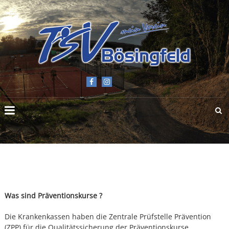
TSV
BÖSINGFELD
E.V.
Was sind Präventionskurse ?
Die Krankenkassen haben die Zentrale Prüfstelle Prävention
(ZPP) für die Qualitätssicherung der Präventionskurse