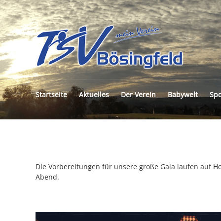
TSV
BÖS
E.V.
Startseite
Aktuelles
Der Verein
Babywelt
Spo
Die Vorbereitungen für unsere große Gala laufen auf H
Abend.