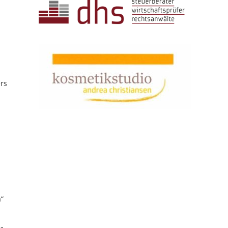
rs
a“