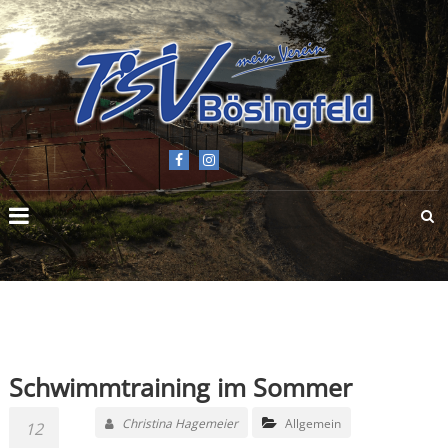
TSV
BÖSINGFELD
E.V.
Schwimmtraining im Sommer
Christina Hagemeier
Allgemein
12