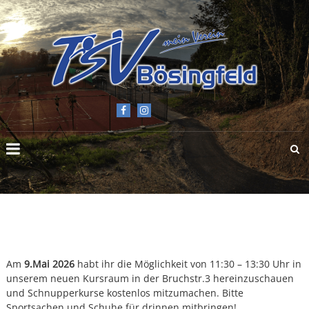
TSV
BÖSINGFELD
E.V.
Am
9.Mai 2026
habt ihr die Möglichkeit von 11:30 – 13:30 Uhr in
unserem neuen Kursraum in der Bruchstr.3 hereinzuschauen
und Schnupperkurse kostenlos mitzumachen. Bitte
Sportsachen und Schuhe für drinnen mitbringen!