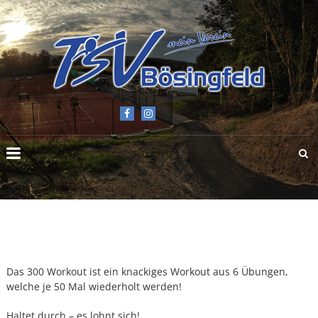
TSV
BÖSINGFELD
E.V.
Das 300 Workout ist ein knackiges Workout aus 6 Übungen,
welche je 50 Mal wiederholt werden!
Haltet durch – es lohnt sich!