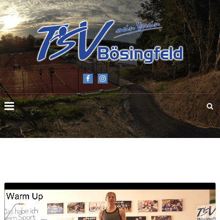
TSV
BÖSINGFELD
E.V.