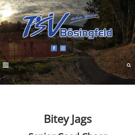
TSV
BÖSINGFELD
E.V.
Bitey Jags