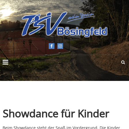
TSV
BÖSINGFELD
E.V.
Showdance für Kinder
Beim Showdance steht der Spaß im Vordergrund. Die Kinder