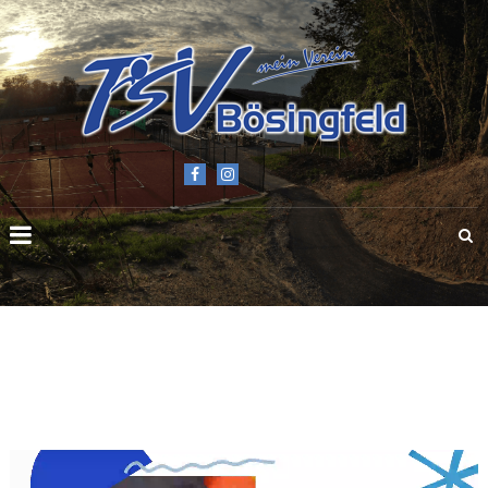
TSV
BÖSINGFELD
E.V.
Video-
Player