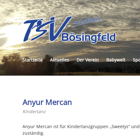
TSV
BÖS
E.V.
Startseite
Aktuelles
Der Verein
Babywelt
Spo
Anyur Mercan
Kindertanz
Anyur Mercan ist für Kindertanzgruppen „Sweetys“ und
zuständig.