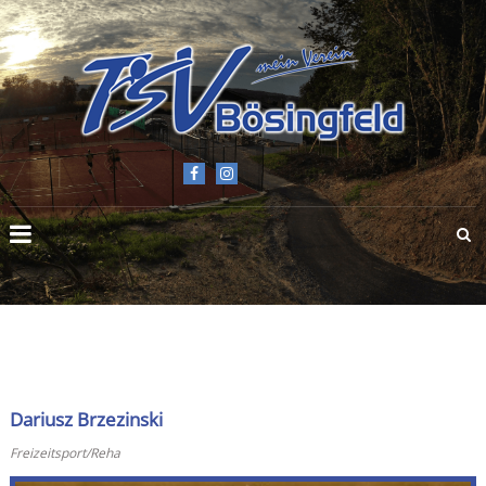
TSV
BÖSINGFELD
E.V.
Dariusz Brzezinski
Freizeitsport/Reha