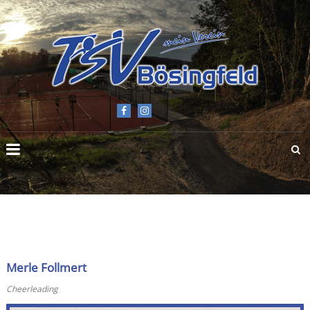
TSV
BÖSINGFELD
E.V.
Merle Follmert
Cheerleading