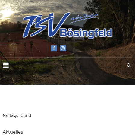
TSV
BÖSINGFELD
E.V.
No tags found
Aktuelles