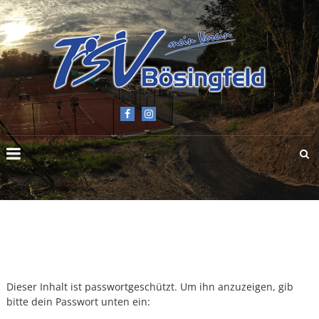
TSV
BÖSINGFELD
E.V.
Dieser Inhalt ist passwortgeschützt. Um ihn anzuzeigen, gib
bitte dein Passwort unten ein: