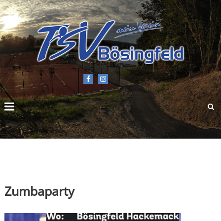
TSV
BÖSINGFELD
E.V.
Zumbaparty