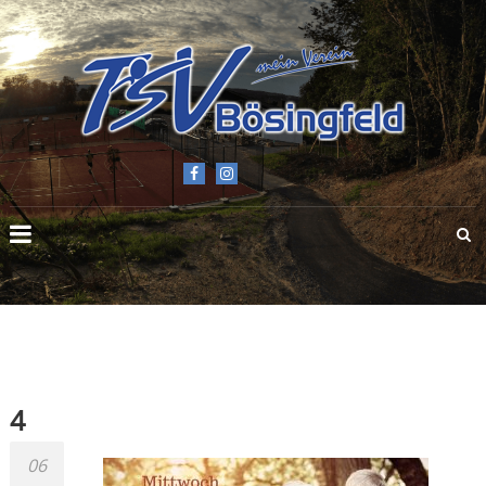
TSV
BÖSINGFELD
E.V.
4
06