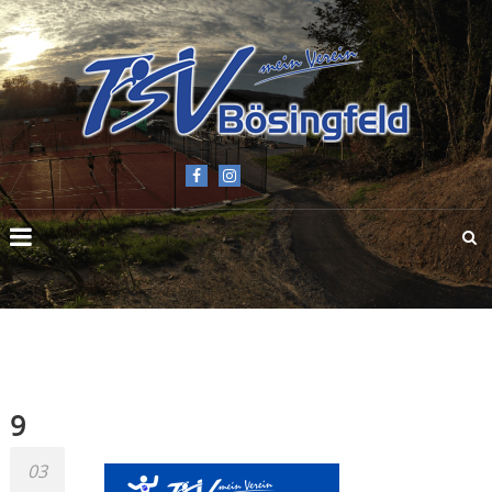
TSV
BÖSINGFELD
E.V.
9
03