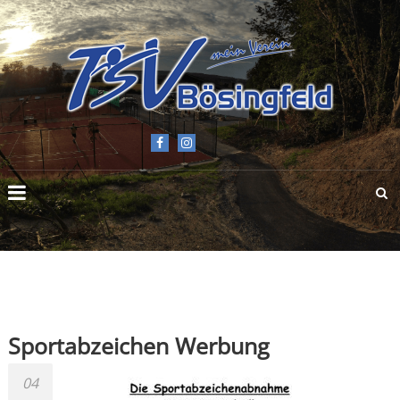
TSV
BÖSINGFELD
E.V.
Sportabzeichen Werbung
04