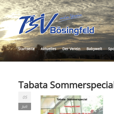
TSV
BÖS
E.V.
Startseite
Aktuelles
Der Verein
Babywelt
Spo
Tabata Sommerspecia
05
Juli