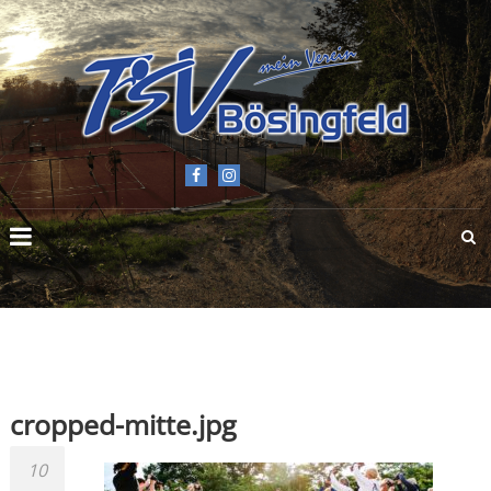
TSV
BÖSINGFELD
E.V.
cropped-mitte.jpg
10