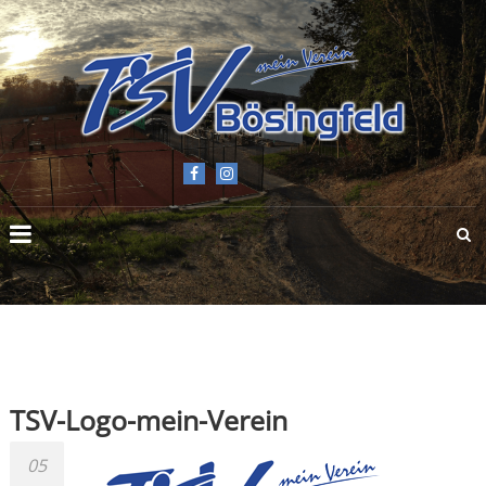
TSV
BÖSINGFELD
E.V.
TSV-Logo-mein-Verein
05